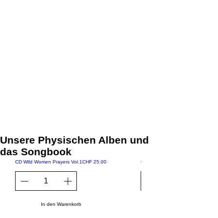
Unsere Physischen Alben und
das Songbook
Preis
CD Wild Women Prayers Vol.1
CHF 25.00
CD "In circles of sisters"
In den Warenkorb