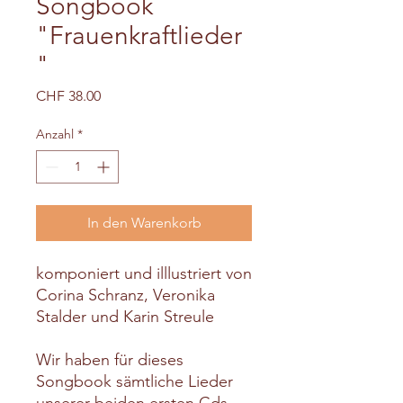
Songbook
"Frauenkraftlieder
"
Preis
CHF 38.00
Anzahl
*
In den Warenkorb
komponiert und illlustriert von
Corina Schranz, Veronika
Stalder und Karin Streule
Wir haben für dieses
Songbook sämtliche Lieder
unserer beiden ersten Cds