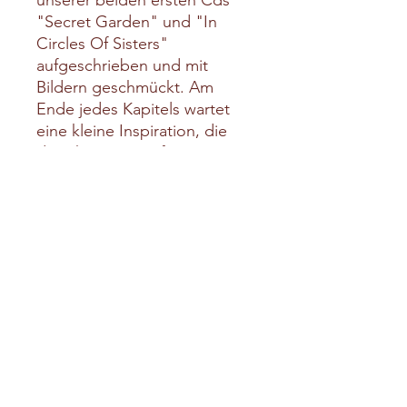
"Secret Garden" und "In
Circles Of Sisters"
aufgeschrieben und mit
Bildern geschmückt. Am
Ende jedes Kapitels wartet
eine kleine Inspiration, die
das Thema vertieft.
Noten zu den
Originaltonarten
mit Angaben zu einfacher
Gitarrenbegleitung mit
Capodaster
1. Auflage 2020
Versandkosten
Schweiz: 7.-Fr. / EU: 20.-Fr.