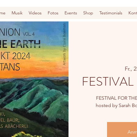
me
Musik
Videos
Fotos
Events
Shop
Testimonials
Kont
Fr., 
FESTIVAL
FESTIVAL FOR THE
hosted by Sarah B
Anm