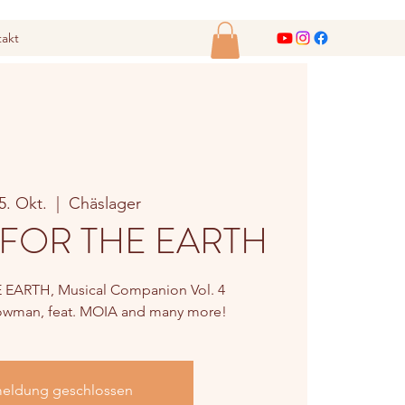
akt
25. Okt.
  |  
Chäslager
 FOR THE EARTH
 EARTH, Musical Companion Vol. 4
owman, feat. MOIA and many more!
eldung geschlossen